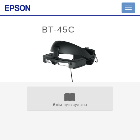
Toggl
navig
Өнім нұсқаулығы