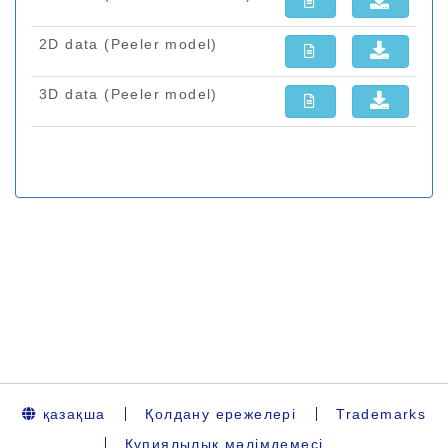
қазақша
Қолдану ережелері
Trademarks
Құпиялылық мәлімдемесі