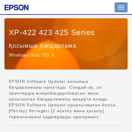
Шарл
ажыр
қосу
XP-422 423 425 Series
Қосымша бағдарлама
Windows/Mac OS X
EPSON Software Updater қосымша
бағдарламаны орнатады. Сондай-ақ, ол
принтердің микробағдарламасын және
орнатылған бағдарламаны жаңарта алады.
EPSON Software Updater орнатылмаған болса,
[Реттеу] бетіндегі [2 жүктеу және қосылу]
тармағындағы қадамдарды орындаңыз.