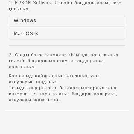
1. EPSON Software Updater бағдарламасын іске
қосыңыз.
Windows
Mac OS X
2. Соңғы бағдарламалар тізімінде орнатқыңыз
келетін бағдарлама атауын таңдаңыз да,
орнатыңыз.
Көп өнімді пайдаланып жатсаңыз, үлгі
атауларын таңдаңыз.
Тізімде жаңартылған бағдарламалардың және
интернеттен таратылатын бағдарламалардың
атаулары көрсетілген.