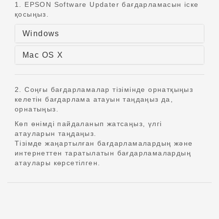
1. EPSON Software Updater бағдарламасын іске
қосыңыз.
Windows
Mac OS X
2. Соңғы бағдарламалар тізімінде орнатқыңыз
келетін бағдарлама атауын таңдаңыз да,
орнатыңыз.
Көп өнімді пайдаланып жатсаңыз, үлгі
атауларын таңдаңыз.
Тізімде жаңартылған бағдарламалардың және
интернеттен таратылатын бағдарламалардың
атаулары көрсетілген.