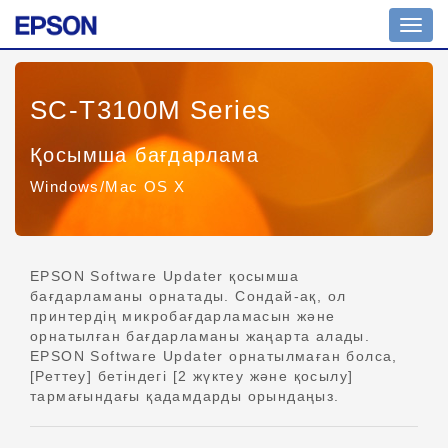
Шарл
ажыр
қосу
SC-T3100M Series
Қосымша бағдарлама
Windows/Mac OS X
EPSON Software Updater қосымша
бағдарламаны орнатады. Сондай-ақ, ол
принтердің микробағдарламасын және
орнатылған бағдарламаны жаңарта алады.
EPSON Software Updater орнатылмаған болса,
[Реттеу] бетіндегі [2 жүктеу және қосылу]
тармағындағы қадамдарды орындаңыз.