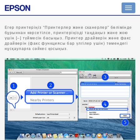
Шарл
ажыр
қосу
Егер принтеріңіз “Принтерлер және сканерлер” бөлімінде
бұрыннан көрсетілсе, принтеріңізді таңдаңыз және жою
үшін [–] түймесін басыңыз. Принтер драйверін және факс
драйверін (факс функциясы бар үлгілер үшін) төмендегі
нұсқауларға сәйкес қосыңыз.