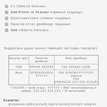
[+] түймесін басыңыз.
Add Printer or Scanner
пәрменін таңдаңыз.
Epson принтерін тізімнен таңдаңыз.
Принтер аттас драйверді таңдаңыз.
Add
түймесін басыңыз.
Таңдалғаны дұрыс екенін төмендегі кестеден тексеріңіз.
Қосылу әдісі
Принтер
Факс драйвері
драйвері
USB
EPSON XXXXXX
FAX XXXXXX (USB)
Желі
EPSONXXXXXX
FAX EPSONYYYYYY(IP)
YYYYYY
немесе
FAX
EPSONZZZ.ZZZ.ZZZ.ZZZ(IP)
* XXXXXX = өнім атауы. YYYYYY = MAC мекенжайының 6
цифры. ZZZ.ZZZ.ZZZ.ZZZ = IP мекенжайы
Ескертпе:
қосқаннан кейін қосылу әдісін өзгертпесеңіз немесе