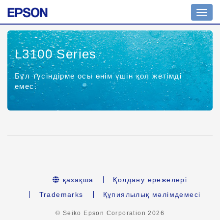
Toggl
navig
L3100 Series
Бұл түсіндірме осы өнім үшін қол жетімді
емес.
қазақша
Қолдану ережелері
Trademarks
Құпиялылық мәлімдемесі
© Seiko Epson Corporation
2026