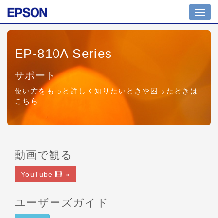
Toggl
navig
EP-810A Series
サポート
使い方をもっと詳しく知りたいときや困ったときは
こちら
動画で観る
YouTube
»
ユーザーズガイド