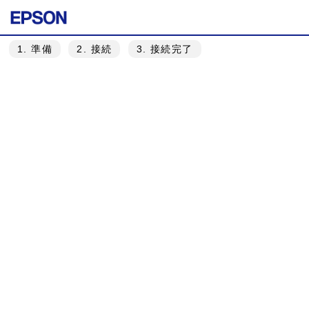
1
. 準備
2
. 接続
3
. 接続完了