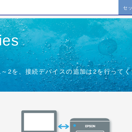
セ
ies
1～2を、接続デバイスの追加は2を行って