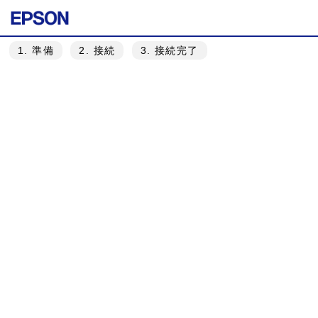
1
. 準備
2
. 接続
3
. 接続完了