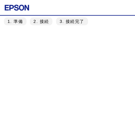
1
. 準備
2
. 接続
3
. 接続完了