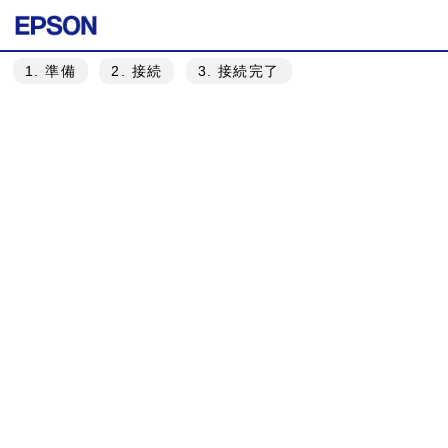
1
. 準備
2
. 接続
3
. 接続完了