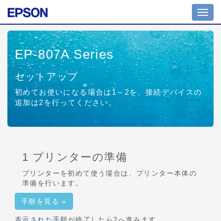
Toggl
navig
EP-807A Series
セットアップ
初めてお使いになる場合は1～2を、接続デバイスの
追加は2を行ってください。
1 プリンターの準備
プリンターを初めて使う場合は、プリンター本体の
準備を行います。
手順を見る »
表示された手順が終了したら2へ進みます。