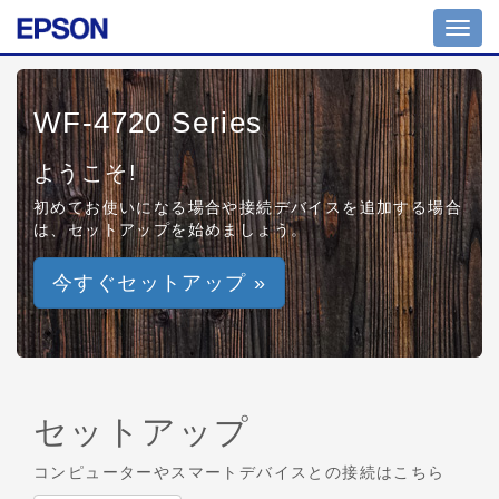
Toggl
navig
WF-4720 Series
ようこそ!
初めてお使いになる場合や接続デバイスを追加する場合
は、セットアップを始めましょう。
今すぐセットアップ »
セットアップ
コンピューターやスマートデバイスとの接続はこちら