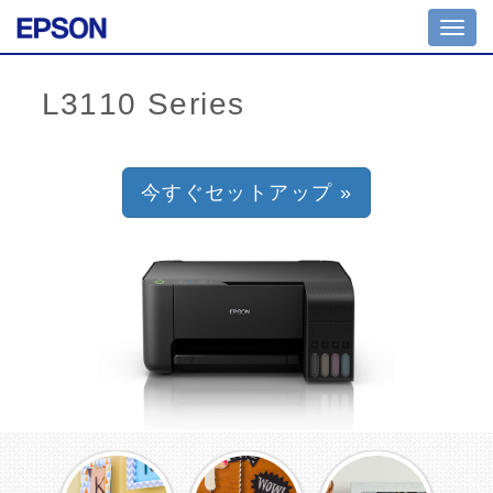
Toggl
navig
今すぐセットアップ »