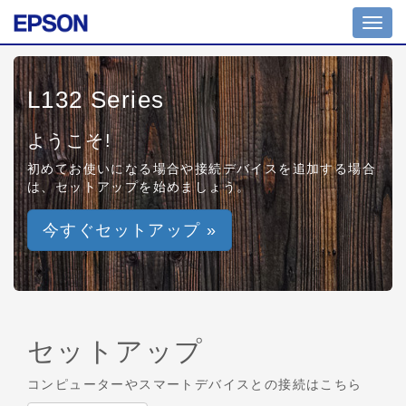
Toggl
navig
L132 Series
ようこそ!
初めてお使いになる場合や接続デバイスを追加する場合
は、セットアップを始めましょう。
今すぐセットアップ »
セットアップ
コンピューターやスマートデバイスとの接続はこちら