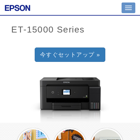
Toggl
navig
今すぐセットアップ »