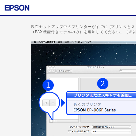
現在セットアップ中のプリンターがすでに [プリンタとス
（FAX機能付きモデルのみ）を追加してください。（※