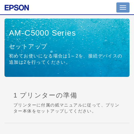
Toggl
navig
AM-C5000 Series
セットアップ
初めてお使いになる場合は1～2を、接続デバイスの
追加は2を行ってください。
1 プリンターの準備
プリンターに付属の紙マニュアルに従って、プリン
ター本体をセットアップしてください。