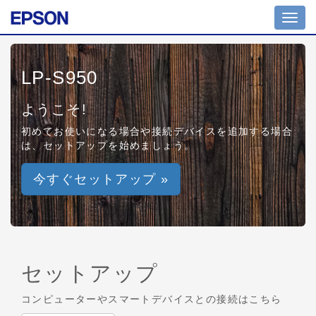
Toggl
navig
LP-S950
ようこそ!
初めてお使いになる場合や接続デバイスを追加する場合
は、セットアップを始めましょう。
今すぐセットアップ »
セットアップ
コンピューターやスマートデバイスとの接続はこちら