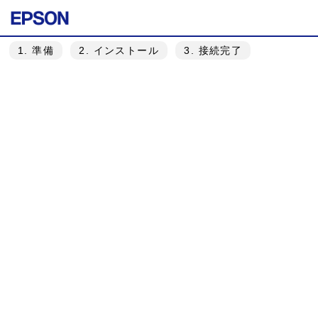
1
. 準備
2
. インストール
3
. 接続完了