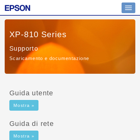
Comm
navig
XP-810 Series
Supporto
Scaricamento e documentazione
Guida utente
Mostra »
Guida di rete
Mostra »