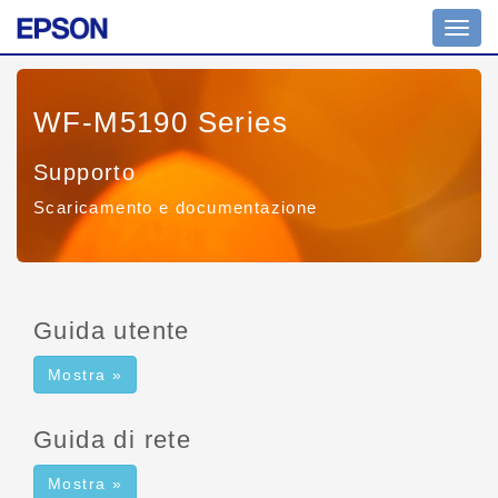
Comm
navig
WF-M5190 Series
Supporto
Scaricamento e documentazione
Guida utente
Mostra »
Guida di rete
Mostra »