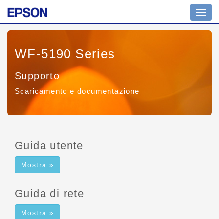
Comm
navig
WF-5190 Series
Supporto
Scaricamento e documentazione
Guida utente
Mostra »
Guida di rete
Mostra »