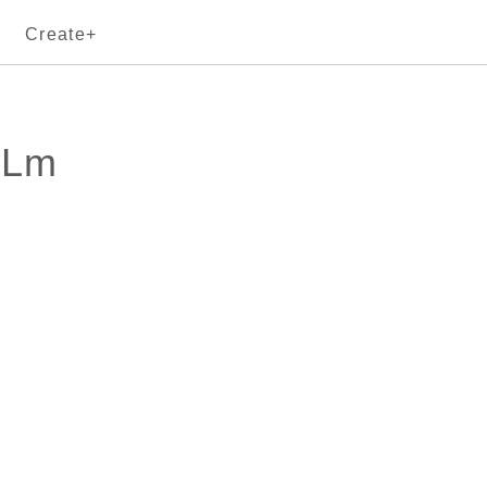
Create+
cLm