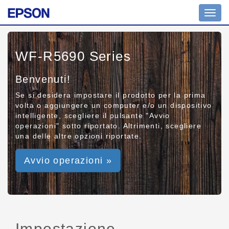
Toggl
navig
WF-R5690 Series
Benvenuti!
Se si desidera impostare il prodotto per la prima
volta o aggiungere un computer e/o un dispositivo
intelligente, scegliere il pulsante "Avvio
operazioni" sotto riportato. Altrimenti, scegliere
una delle altre opzioni riportate.
Avvio operazioni »
Impostazione