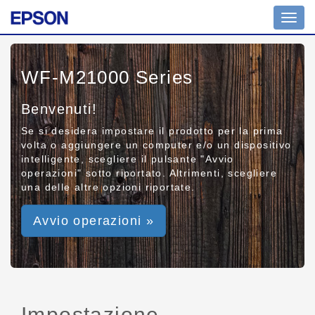
Toggl
navig
WF-M21000 Series
Benvenuti!
Se si desidera impostare il prodotto per la prima
volta o aggiungere un computer e/o un dispositivo
intelligente, scegliere il pulsante "Avvio
operazioni" sotto riportato. Altrimenti, scegliere
una delle altre opzioni riportate.
Avvio operazioni »
Impostazione