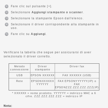
Fare clic sul pulsante [+].
Selezionare
Aggiungi stampante o scanner
.
Selezionare la stampante Epson dall'elenco.
Selezionare il driver corrispondente alla stampante in
uso.
Fare clic su
Aggiungi
.
Verificare la tabella che segue per assicurarsi di aver
selezionato il driver corretto.
Metodo
Driver
Driver fax
connessione
stampante
USB
EPSON XXXXXX
FAX XXXXXX (USB)
Rete
EPSONXXXXXX
FAX EPSONYYYYYY(IP) o
YYYYYY
FAX
EPSONZZZ.ZZZ.ZZZ.ZZZ(IP)
* XXXXXX = nome prodotto. YYYYYY = indirizzo MAC a 6
cifre. ZZZ.ZZZ.ZZZ.ZZZ = indirizzo IP
Nota: