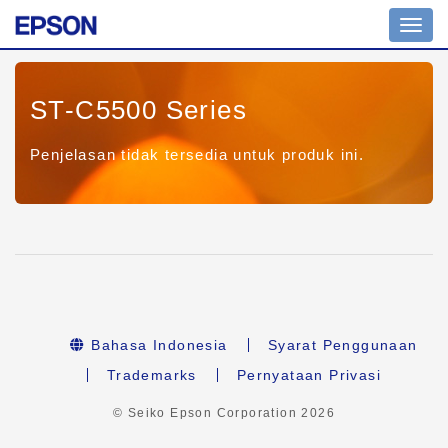
Toggl
navig
ST-C5500 Series
Penjelasan tidak tersedia untuk produk ini.
Bahasa Indonesia
Syarat Penggunaan
Trademarks
Pernyataan Privasi
© Seiko Epson Corporation
2026