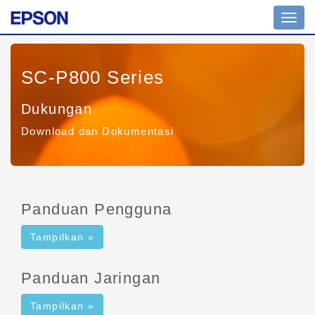
Tomb
navig
SC-P800 Series
Dukungan
Download dan Dokumentasi
Panduan Pengguna
Tampilkan »
Panduan Jaringan
Tampilkan »