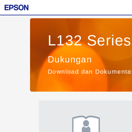
L132 Series
Dukungan
Download dan Dokumenta