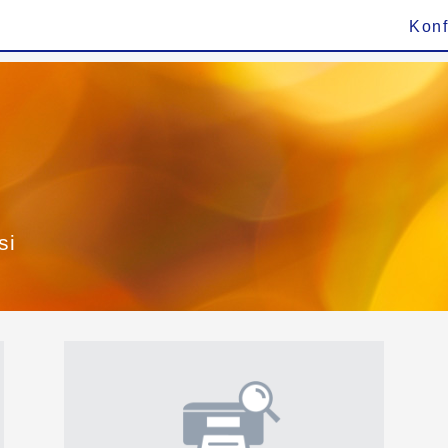
Konf
si