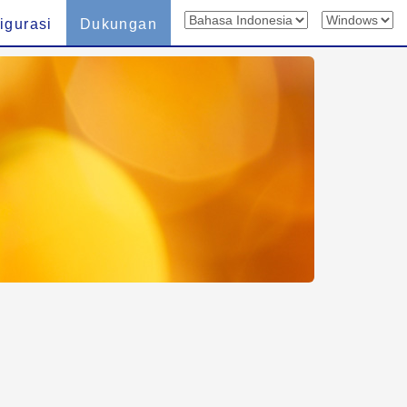
igurasi
Dukungan