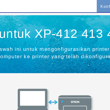
Konf
 untuk XP-412 413 
bawah ini untuk mengonfigurasikan printe
mputer ke printer yang telah dikonfigur