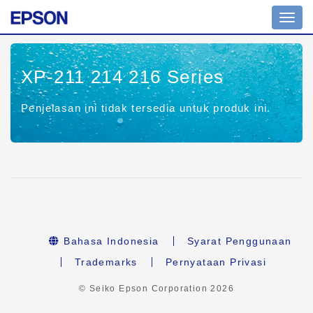
Tomb
navig
XP-211 214 216 Series
Penjelasan ini tidak tersedia untuk produk ini.
Bahasa Indonesia
Syarat Penggunaan
Trademarks
Pernyataan Privasi
© Seiko Epson Corporation
2026