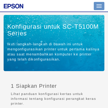
Toggl
navig
Konfigurasi untuk SC-T5100M
Series
Ikuti langkah-langkah di bawah ini untuk
mengonfigurasikan printer untuk pertama kalinya
atau saat menambahkan komputer ke printer
yang telah dikonfigurasikan.
1 Siapkan Printer
Lihat panduan konfigurasi kertas untuk
informasi tentang konfigurasi perangkat keras
printer.