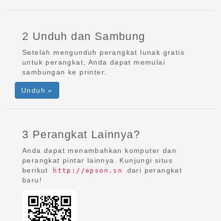
2 Unduh dan Sambung
Setelah mengunduh perangkat lunak gratis
untuk perangkat, Anda dapat memulai
sambungan ke printer.
Unduh »
3 Perangkat Lainnya?
Anda dapat menambahkan komputer dan
perangkat pintar lainnya. Kunjungi situs
berikut
dari perangkat
http://epson.sn
baru!