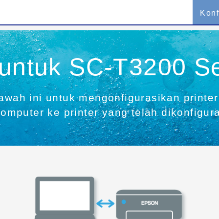
Konf
 untuk SC-T3200 Se
bawah ini untuk mengonfigurasikan printe
mputer ke printer yang telah dikonfigur