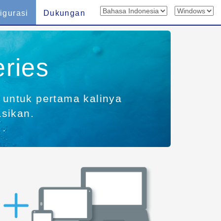
igurasi
Dukungan
ries
r untuk pertama kalinya
asikan.