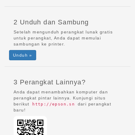
2 Unduh dan Sambung
Setelah mengunduh perangkat lunak gratis
untuk perangkat, Anda dapat memulai
sambungan ke printer.
Unduh »
3 Perangkat Lainnya?
Anda dapat menambahkan komputer dan
perangkat pintar lainnya. Kunjungi situs
berikut
dari perangkat
http://epson.sn
baru!