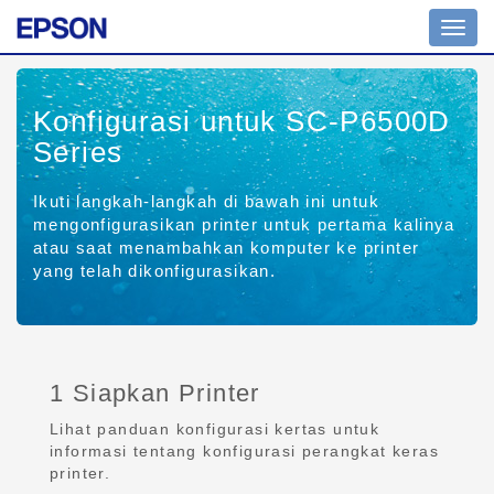
Toggl
navig
Konfigurasi untuk SC-P6500D
Series
Ikuti langkah-langkah di bawah ini untuk
mengonfigurasikan printer untuk pertama kalinya
atau saat menambahkan komputer ke printer
yang telah dikonfigurasikan.
1 Siapkan Printer
Lihat panduan konfigurasi kertas untuk
informasi tentang konfigurasi perangkat keras
printer.