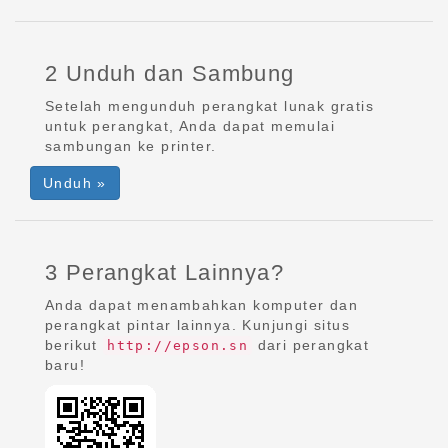
2 Unduh dan Sambung
Setelah mengunduh perangkat lunak gratis
untuk perangkat, Anda dapat memulai
sambungan ke printer.
Unduh »
3 Perangkat Lainnya?
Anda dapat menambahkan komputer dan
perangkat pintar lainnya. Kunjungi situs
berikut
dari perangkat
http://epson.sn
baru!