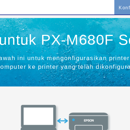
Konf
 untuk PX-M680F S
bawah ini untuk mengonfigurasikan printe
mputer ke printer yang telah dikonfigur