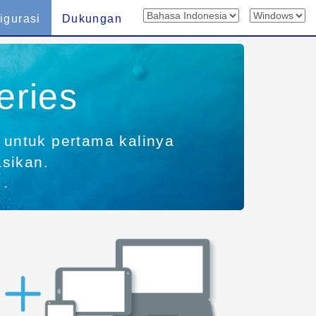
igurasi
Dukungan
eries
r untuk pertama kalinya
asikan.