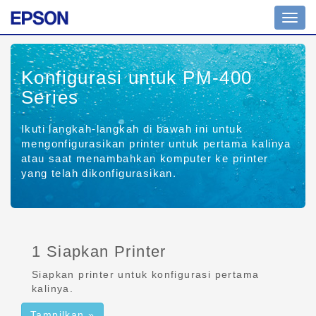
Tomb
navig
Konfigurasi untuk PM-400
Series
Ikuti langkah-langkah di bawah ini untuk
mengonfigurasikan printer untuk pertama kalinya
atau saat menambahkan komputer ke printer
yang telah dikonfigurasikan.
1 Siapkan Printer
Siapkan printer untuk konfigurasi pertama
kalinya.
Tampilkan »