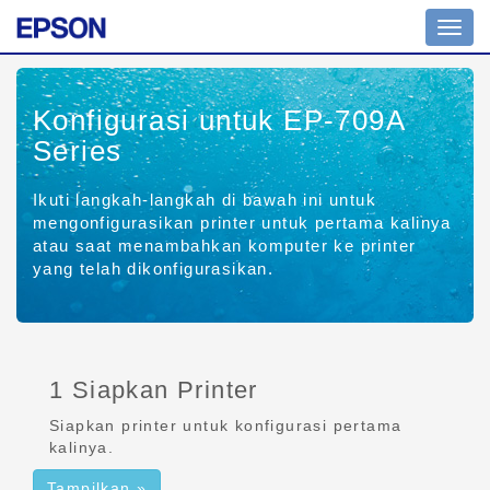
Tomb
navig
Konfigurasi untuk EP-709A
Series
Ikuti langkah-langkah di bawah ini untuk
mengonfigurasikan printer untuk pertama kalinya
atau saat menambahkan komputer ke printer
yang telah dikonfigurasikan.
1 Siapkan Printer
Siapkan printer untuk konfigurasi pertama
kalinya.
Tampilkan »