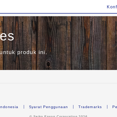
Konf
ies
untuk produk ini.
ndonesia
Syarat Penggunaan
Trademarks
Pe
© Seiko Epson Corporation
2026