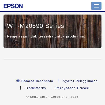
Toggl
navig
WF-M20590 Series
Penjelasan tidak tersedia untuk produk ini.
Bahasa Indonesia
Syarat Penggunaan
Trademarks
Pernyataan Privasi
© Seiko Epson Corporation
2026