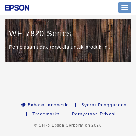
Toggl
navig
WF-7820 Series
Penjelasan tidak tersedia untuk produk ini.
Bahasa Indonesia
Syarat Penggunaan
Trademarks
Pernyataan Privasi
© Seiko Epson Corporation
2026