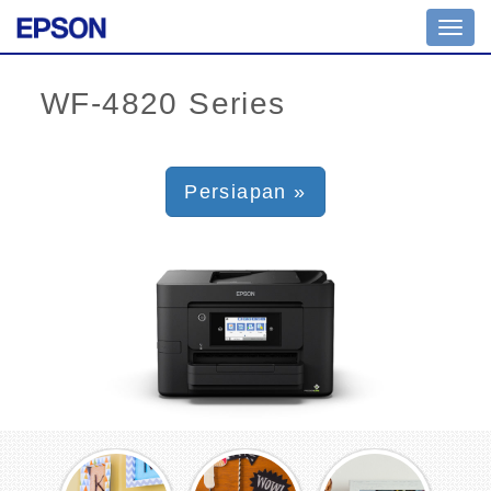
Toggl
navig
Persiapan »