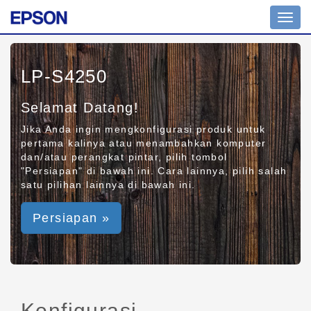
Toggl
navig
LP-S4250
Selamat Datang!
Jika Anda ingin mengkonfigurasi produk untuk
pertama kalinya atau menambahkan komputer
dan/atau perangkat pintar, pilih tombol
"Persiapan" di bawah ini. Cara lainnya, pilih salah
satu pilihan lainnya di bawah ini.
Persiapan »
Konfigurasi