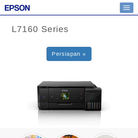
Toggl
navig
Persiapan »