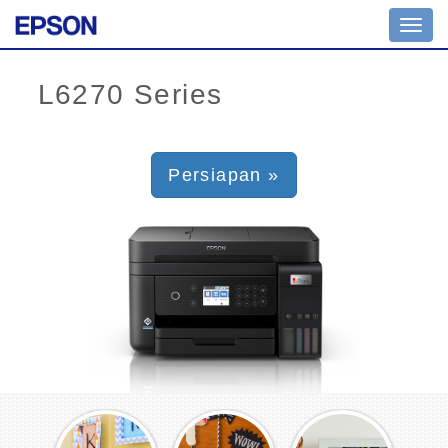
Toggl
navig
Persiapan »