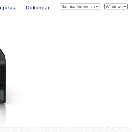
igurasi
Dukungan