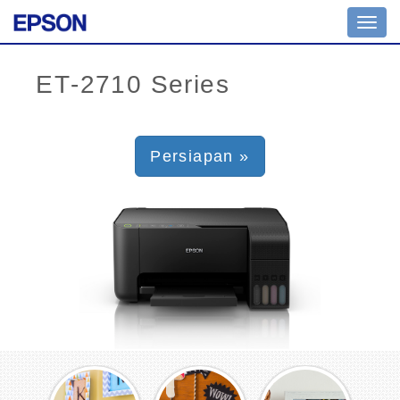
Toggl
navig
Persiapan »