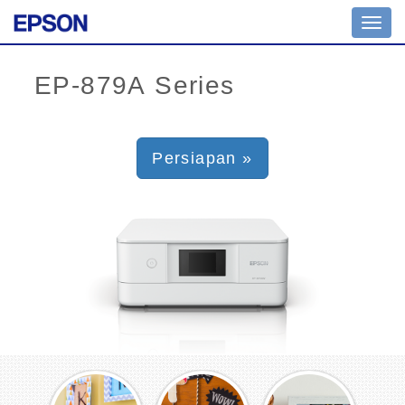
Toggl
navig
Persiapan »